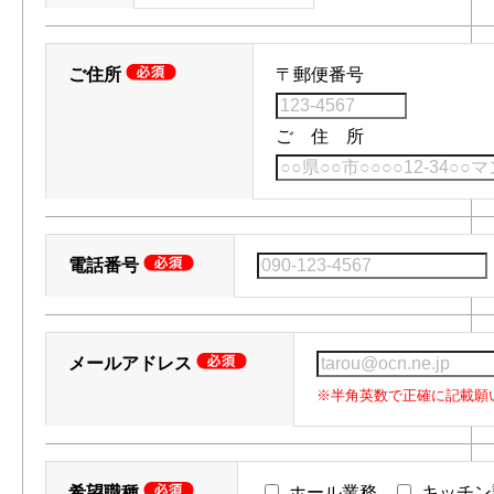
ご住所
〒郵便番号
ご 住 所
電話番号
メールアドレス
※半角英数で正確に記載願
希望職種
ホール業務
キッチン