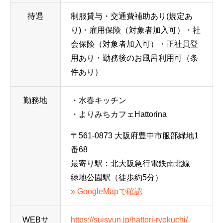
待遇
制服貸与・交通費補助あり(規定あ
り)・雇用保険（対象者加入可）・社
会保険（対象者加入可）・正社員登
用あり・勤務後のお風呂利用可（条
件あり）
勤務地
・水春キッチン
・よりみちカフェHattorina
〒561-0873 大阪府豊中市服部緑地1
番68
最寄り駅：北大阪急行電鉄南北線
緑地公園駅（徒歩約5分）
» GoogleMapで確認
WEBサ
https://suisyun.jp/hattori-ryokuchi/