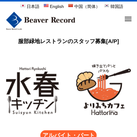
日本語
English
中国（简体）
韓国語
服部緑地レストランのスタッフ募集[A/P]
アルバイト・パート