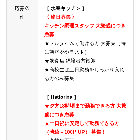
応募条
［ 水春キッチン ］
件
〈 終日募集 〉
キッチン調理スタッフ
大繁盛につき
急募！
★フルタイムで働ける方 大募集（特
に朝昼夕やラスト）！
★飲食店 経験者方歓迎！
★高校生は土日勤務をしっかり入れ
る方のみ募集！
［ Hattorina ］
★夕方18時頃まで勤務できる方
大繁
盛につき急募！
★土日祝に安定して勤務できる方
（時給＋100円UP）
募集！