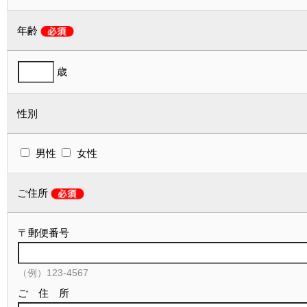
年齢
歳
性別
男性
女性
ご住所
〒郵便番号
（例）123-4567
ご 住 所