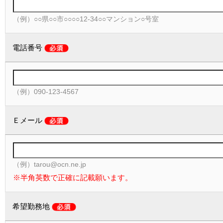
（例）○○県○○市○○○○12-34○○マンション○号室
電話番号
（例）090-123-4567
Ｅメール
（例）tarou@ocn.ne.jp
※半角英数で正確に記載願います。
希望勤務地