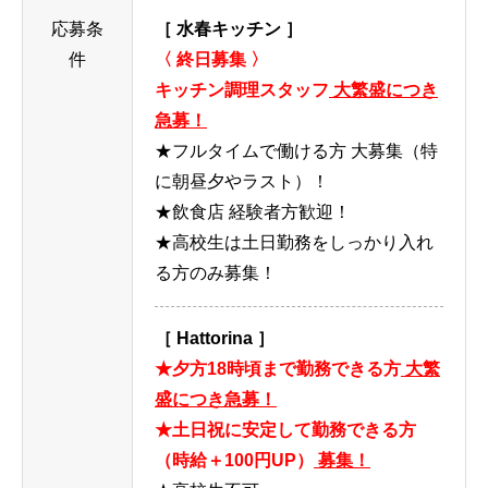
応募条
［ 水春キッチン ］
件
〈 終日募集 〉
キッチン調理スタッフ
大繁盛につき
急募！
★フルタイムで働ける方 大募集（特
に朝昼夕やラスト）！
★飲食店 経験者方歓迎！
★高校生は土日勤務をしっかり入れ
る方のみ募集！
［ Hattorina ］
★夕方18時頃まで勤務できる方
大繁
盛につき急募！
★土日祝に安定して勤務できる方
（時給＋100円UP）
募集！