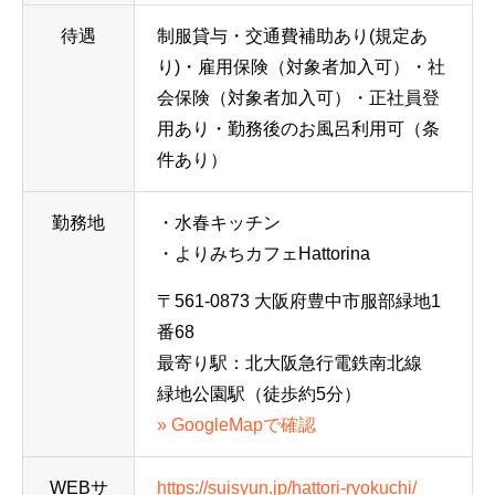
待遇
制服貸与・交通費補助あり(規定あ
り)・雇用保険（対象者加入可）・社
会保険（対象者加入可）・正社員登
用あり・勤務後のお風呂利用可（条
件あり）
勤務地
・水春キッチン
・よりみちカフェHattorina
〒561-0873 大阪府豊中市服部緑地1
番68
最寄り駅：北大阪急行電鉄南北線
緑地公園駅（徒歩約5分）
» GoogleMapで確認
WEBサ
https://suisyun.jp/hattori-ryokuchi/