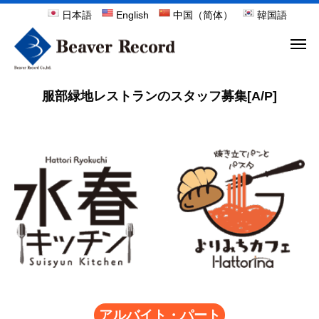
日本語
English
中国（简体）
韓国語
服部緑地レストランのスタッフ募集[A/P]
アルバイト・パート