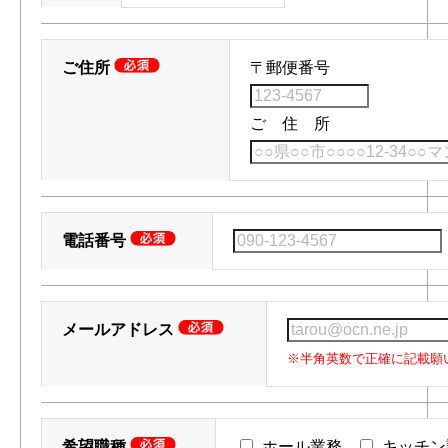
ご住所
〒郵便番号
ご 住 所
電話番号
メールアドレス
※半角英数で正確に記載願
希望職種
ホール業務
キッチン